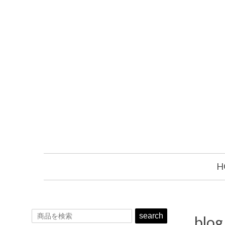
H
search
blog