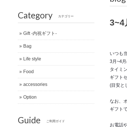
Category
カテゴリー
3~
Gift -内祝ギフト-
Bag
いつも
Life style
3月~
タイミ
Food
ギフト
accessories
(目安と
Option
なお、
ギフト
Guide
ご利用ガイド
お電話や