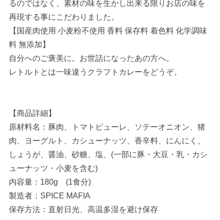
るのではなく、素材の味を生かし出来る限りお店の味を
再現する事にこだわりました。
【国産肉使用 小麦粉不使用 香料 保存料 着色料 化学調味
料 無添加】
自分へのご褒美に。お世話になったあの方へ。
レトルトとは一味違うクラフトカレーをどうぞ。
【商品詳細】
原材料名：豚肉、トマトピューレ、ソテーオニオン、猪
肉、ヨーグルト、カシューナッツ、香辛料、にんにく、
しょうが、醤油、砂糖、塩、(一部に豚・大豆・乳・カシ
ューナッツ・小麦を含む)
内容量：180g (1食分)
製造者：SPICE MAFIA
保存方法：直射日光、高温多湿を避け保存